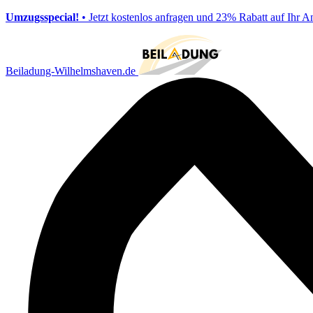
Umzugsspecial!
• Jetzt kostenlos anfragen und 23% Rabatt auf Ihr A
Beiladung-Wilhelmshaven.de