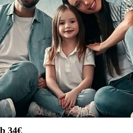
b 34€