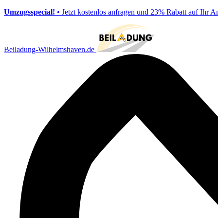
Umzugsspecial!
• Jetzt kostenlos anfragen und 23% Rabatt auf Ihr A
Beiladung-Wilhelmshaven.de