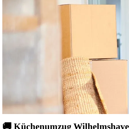
🚚 Küchenumzug Wilhelmshaven 