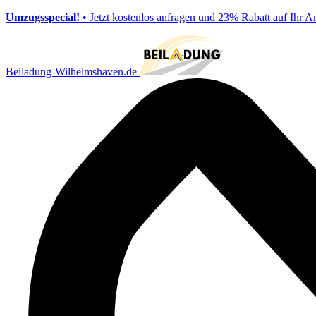
Umzugsspecial!
• Jetzt kostenlos anfragen und 23% Rabatt auf Ihr A
Beiladung-Wilhelmshaven.de