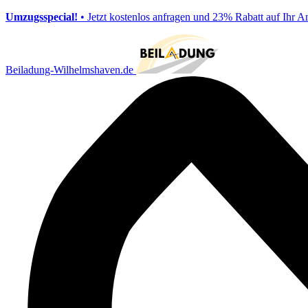
Umzugsspecial!
• Jetzt kostenlos anfragen und 23% Rabatt auf Ihr A
Beiladung-Wilhelmshaven.de